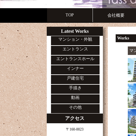
TOP
会社概要
Latest Works
Works
マンション・外観
エントランス
マ
エントランスホール
インナー
戸建住宅
手描き
動画
その他
アクセス
〒160-0023